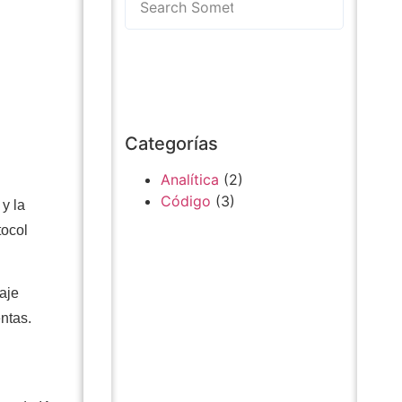
Categorías
Analítica
(2)
Código
(3)
y la
tocol
aje
ntas.