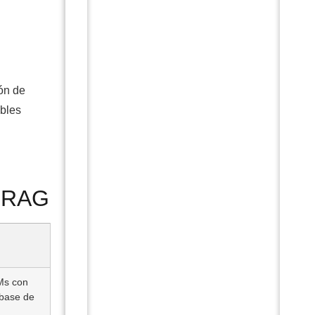
ión de
ibles
y RAG
Ms con
 base de