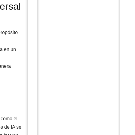
ersal
propósito
ba en un
anera
 como el
os de IA se