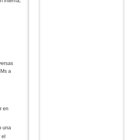
n interna,
versas
LMs a
r en
o una
 el