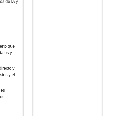
os de IA y
erto que
datos y
irecto y
stos y el
nes
dos.