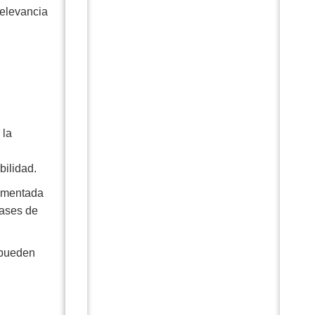
relevancia
 la
bilidad.
Aumentada
bases de
 pueden